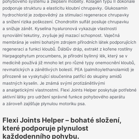
pohybového systému a zlepšení mobility. Kolagen typu II dokonale
podporuje strukturu a elasticitu kloubní chrupavky. Glukosamin
hydrochlorid je zodpovědný za stimulaci regenerace chrupavky
a snížení rizika poškození. Chondroitin sulfát posiluje chrupavku
a snižuje zánět. Kyselina hyaluronová vykazuje vlastnosti
synoviální tekutiny, zvyšuje její mazací schopnost. Vaječná
membrána je velmi bohatým zdrojem přírodních látek podporujících
regeneraci a funkci kloubů. Ďáblův dráp, extrakt z kořene rostliny
Harpagophytum procumbens, je přírodní bylinný lék, který se v
medicíně používá již mnoho let pro různé typy onemocnění kloubů,
revmatických a zánětlivých bolestí. PEA (palmitoylethanolamid) je
přirozeně se vyskytující sloučenina patřící do skupiny amidů
mastných kyselin. Je známá svými protizánětlivými
a analgetickými vlastnostmi. Flexi Joints Helper poskytuje potřebné
aktivní látky pro udržení správné funkce pohybového aparátu
a zároveň zajišťuje plynulou motoriku psa.
Flexi Joints Helper – bohaté složení,
které podporuje plynulost
každodenního pohybu.