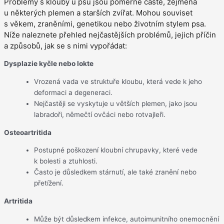
Problémy s klouby u psů jsou poměrně časté, zejména
u některých plemen a starších zvířat. Mohou souviset
s věkem, zraněními, genetikou nebo životním stylem psa.
Níže naleznete přehled nejčastějších problémů, jejich příčin
a způsobů, jak se s nimi vypořádat:
Dysplazie kyčle nebo lokte
Vrozená vada ve struktuře kloubu, která vede k jeho
deformaci a degeneraci.
Nejčastěji se vyskytuje u větších plemen, jako jsou
labradoři, němečtí ovčáci nebo rotvajleři.
Osteoartritida
Postupné poškození kloubní chrupavky, které vede
k bolesti a ztuhlosti.
Často je důsledkem stárnutí, ale také zranění nebo
přetížení.
Artritida
Může být důsledkem infekce, autoimunitního onemocnění