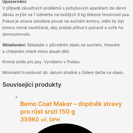
Upozornění:
V případě závažných problémů s pohybovým aparátem lze denní
dávku zvýšit na 1 odměrku na každých 5 kg tělesné hmotnosti psa.
Pokud je strava založena pouze na suchém krmivu, mělo by být
krmivo mírně navlhčené, aby prášek přilnul k potravě a zvíře ho
zkonzumovalo.
Skladování:
Skladujte v původním obalu na suchém, tmavém
a chladném místě mimo dosah dětí.
Krmná směs pro psy. Vyrobeno v Polsku.
Minimální trvanlivost do: datum shodné s číslem šarže na obalu.
Související produkty
Bemo Coat Maker – doplněk stravy
pro růst srsti 150 g
359
Kč
vč. DPH