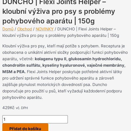
DUNCHO | Flexi Joints Helper –
kloubní výživa pro psy s problémy
pohybového aparátu | 150g
Domů
/
Obchod
/
NOVINKY
/ DUNCHO | Flexi Joints Helper –
kloubní výživa pro psy s problémy pohybového aparátu | 150g
Kloubní výživa pro psy, kteří mají potíže s pohybem. Receptura je
obohacena o unikátní aktivní složky podporující funkci pohybového
aparátu, včetně:
kolagenu typu II, glukosamin hydrochloridu,
chondroitin sulfátu, kyseliny hyaluronové, vaječné membrány,
MSM a PEA.
Flexi Joints Helper poskytuje potřebné aktivní látky
pro udržení správné funkce pohybového aparátu a zároveň
zajišťuje plynulost motorických dovedností psa. Duncho
doporučuje pro použití u psů, kteří vyžadují každodenní podporu
pohybového aparátu.
429
Kč
vč. DPH
Přidat do košíku