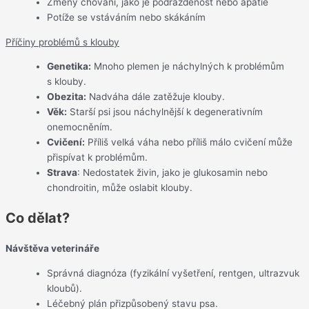
Změny chování, jako je podrážděnost nebo apatie
Potíže se vstáváním nebo skákáním
Příčiny problémů s klouby
Genetika:
Mnoho plemen je náchylných k problémům
s klouby.
Obezita:
Nadváha dále zatěžuje klouby.
Věk:
Starší psi jsou náchylnější k degenerativním
onemocněním.
Cvičení:
Příliš velká váha nebo příliš málo cvičení může
přispívat k problémům.
Strava
: Nedostatek živin, jako je glukosamin nebo
chondroitin, může oslabit klouby.
Co dělat?
Návštěva veterináře
Správná diagnóza (fyzikální vyšetření, rentgen, ultrazvuk
kloubů).
Léčebný plán přizpůsobený stavu psa.