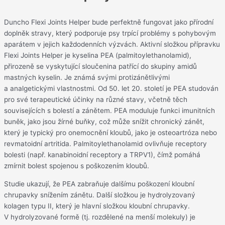
Duncho Flexi Joints Helper bude perfektně fungovat jako přírodní
doplněk stravy, který podporuje psy trpící problémy s pohybovým
aparátem v jejich každodenních výzvách. Aktivní složkou přípravku
Flexi Joints Helper je kyselina PEA (palmitoylethanolamid),
přirozeně se vyskytující sloučenina patřící do skupiny amidů
mastných kyselin. Je známá svými protizánětlivými
a analgetickými vlastnostmi. Od 50. let 20. století je PEA studován
pro své terapeutické účinky na různé stavy, včetně těch
souvisejících s bolestí a zánětem. PEA moduluje funkci imunitních
buněk, jako jsou žírné buňky, což může snížit chronický zánět,
který je typický pro onemocnění kloubů, jako je osteoartróza nebo
revmatoidní artritida. Palmitoylethanolamid ovlivňuje receptory
bolesti (např. kanabinoidní receptory a TRPV1), čímž pomáhá
zmírnit bolest spojenou s poškozením kloubů.
Studie ukazují, že PEA zabraňuje dalšímu poškození kloubní
chrupavky snížením zánětu. Další složkou je hydrolyzovaný
kolagen typu II, který je hlavní složkou kloubní chrupavky.
V hydrolyzované formě (tj. rozdělené na menší molekuly) je