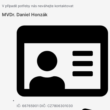
V případě potřeby nás neváhejte kontaktovat
MVDr. Daniel Honzák
IČ: 66765901 DIČ: CZ7806301030