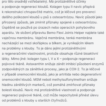
pro tělo snadněji vstřebatelný. Má protizánětlivé účinky
a podporuje regeneraci kloubů. Kolagen typu II navíc přispívá
k rekonstrukci chrupavčité matrix, což je klíčové pro prevenci
dalšího poškození kloubů u psů s osteoartrózou. Navíc působí jako
přirozený způsob, jak zmírnit příznaky spojené s osteoartrózou.
Úspěšně se používá po úrazech nebo operacích pohybového
aparátu. Ve složení přípravku Bemo Flexi Joints Helper najdete také
vaječnou membránu. Vaječná membrána, tenká membrána
nacházející se mezi skořápkou a bílkem, je vynikajícím lékem
na problémy s klouby. To je dáno jejími protizánětlivými
a regeneračními vlastnostmi, protože obsahuje různé bioaktivní
látky. Mimo jiné: kolagen typu I, V a X – podporuje regeneraci
pojivové tkáně. Astaxanthin snižuje zánět inhibicí působení enzymů
zodpovědných za zánětlivé procesy, jako je COX-2. To je klíčové
v případě onemocnění kloubů, jako je artritida nebo degenerativní
onemocnění kloubů. MSM neboli methylsulfonylmethan snižuje
hladinu zánětlivých markerů, což pomáhá zmírňovat příznaky
bolesti kloubů. Navíc má protizánětlivé vlastnosti a podporuje
regeneraci pojivové tkáně, což může nepochybně přinést úlevu
od problémů s klouby u starších čtyřnožců.