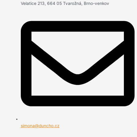
Velatice 213, 664 05 Tvarožná, Brno-venkov
simona@duncho.cz