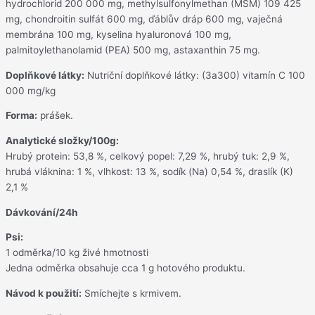
hydrochlorid 200 000 mg, methylsulfonylmethan (MSM) 109 425
mg, chondroitin sulfát 600 mg, ďáblův dráp 600 mg, vaječná
membrána 100 mg, kyselina hyaluronová 100 mg,
palmitoylethanolamid (PEA) 500 mg, astaxanthin 75 mg.
Doplňkové látky:
Nutriční doplňkové látky: (3a300) vitamín C 100
000 mg/kg
Forma:
prášek.
Analytické složky/100g:
Hrubý protein: 53,8 %, celkový popel: 7,29 %, hrubý tuk: 2,9 %,
hrubá vláknina: 1 %, vlhkost: 13 %, sodík (Na) 0,54 %, draslík (K)
2,1 %
Dávkování/24h
Psi:
1 odměrka/10 kg živé hmotnosti
Jedna odměrka obsahuje cca 1 g hotového produktu.
Návod k použití:
Smíchejte s krmivem.