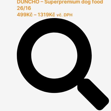
DUNCHO – Superpremium dog food
26/16
499
Kč
–
1319
Kč
vč. DPH