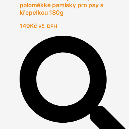
poloměkké pamlsky pro psy s
křepelkou 180g
149
Kč
vč. DPH