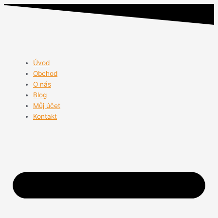
Přeskočit
BEMO
na
MEAT
obsah
STICKS
Beef
Monoprotein
-
Úvod
HOVĚZÍ
Obchod
MASOVÉ
O nás
TYČINKY
Blog
180G
Můj účet
množství
Kontakt