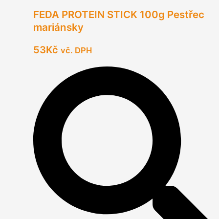
FEDA PROTEIN STICK 100g Pestřec
mariánsky
53
Kč
vč. DPH