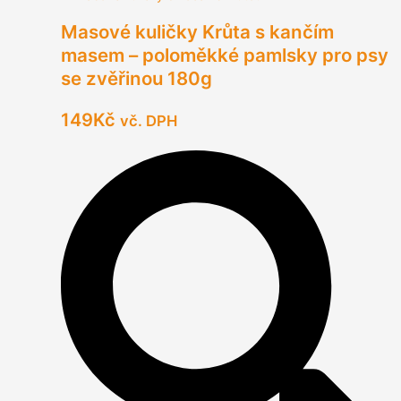
Masové kuličky Krůta s kančím
masem – poloměkké pamlsky pro psy
se zvěřinou 180g
149
Kč
vč. DPH